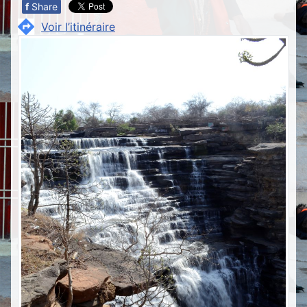
f
Share
Voir l’itinéraire